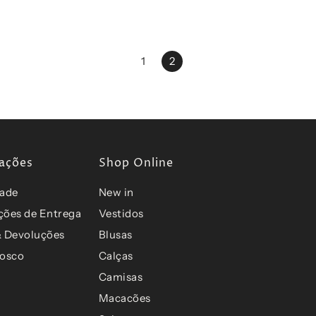
1
2
ações
Shop Online
dade
New in
ções de Entrega
Vestidos
& Devoluções
Blusas
nosco
Calças
Camisas
Macacões