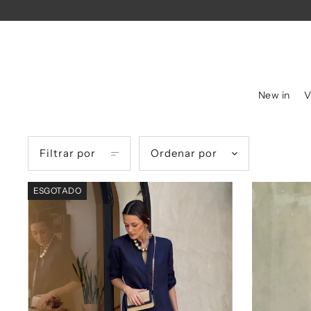
New in
V
Filtrar por
Ordenar por
ESGOTADO