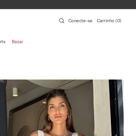
Conecte-se
Carrinho
(
0
)
rts
Bazar