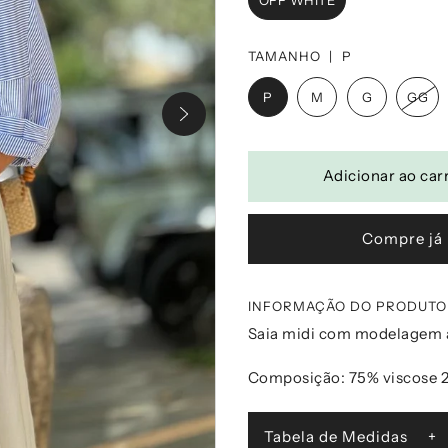
OFF WHITE
TAMANHO |
P
P
M
G
GG
Compre já
INFORMAÇÃO DO PRODUTO
Saia midi com modelagem a
Composição: 75% viscose 2
Tabela de Medidas