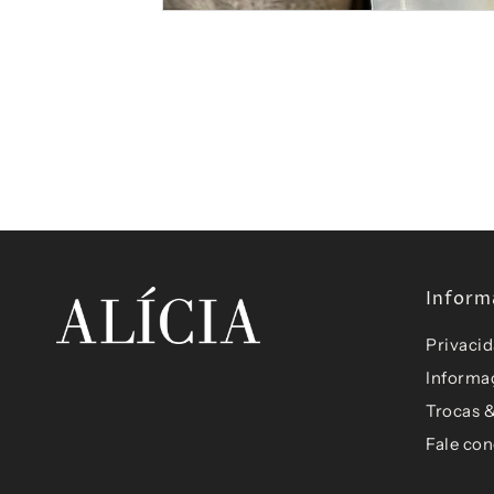
Inform
Privaci
Informa
Trocas 
Fale co