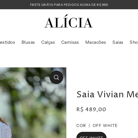
FRETE GRÁTIS PARA PEDIDOS ACIMA DE R$ 999
estidos
Blusas
Calças
Camisas
Macacões
Saias
Sho
Saia Vivian M
R$ 489,00
COR |
OFF WHITE