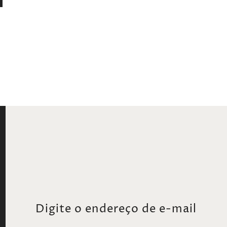
 | M= 84 cm | G= 88 cm | GG= 92 cm
 | M= 83 cm | G= 84 cm | GG= 85 cm
Digite o endereço de e-mail