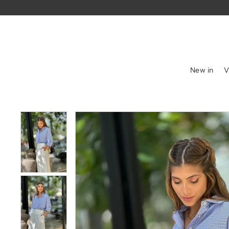
New in
V