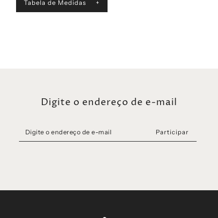
Tabela de Medidas
P = 75 cm | M = 80 cm | G = 85 cm | GG = 92
Cintura
cm
Digite o endereço de e-mail
Participar