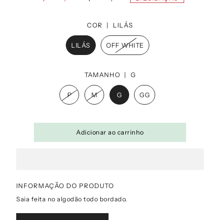
COR |
LILÁS
LILÁS
OFF WHITE
TAMANHO |
G
P
M
G
GG
INFORMAÇÃO DO PRODUTO
Saia feita no algodão todo bordado.